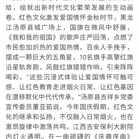
给，绘就出新时代文化繁荣发展的生动画
卷。红色文化激发爱国情怀金秋时节，黑龙
江汤原县城广场上，国旗在微风中舒展，
《我和我的祖国》的歌声庄严回荡，点燃了
市民愈加炽热的爱国热情。百余人手挽手，
摆成一颗巨大的五角星，10名旗手高擎红旗
沿星轨奔跑，风鼓红旗猎猎作响，引来阵阵
喝彩。“这些沉浸式体验让爱国情怀可触可
感、让红色教育走进烟火日常、让红色基因
在潜移默化中代代传承。”汤原县吉祥乡党委
宣传委员董亚茹说。今年国庆假期，红色文
化的继承和弘扬，不仅融入日常烟火，也在
激昂旋律中激荡共鸣。江西吉安保利大剧院
内灯火通明。在一曲磅礴的《庆典序曲》