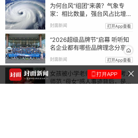
为何台风“组团”来袭？气象专
家：相比数量，强台风占比增加
更值得关注
封面新闻
打开App查看
“2026超级品牌节”启幕 听听知
名企业都有哪些品牌理念分享
封面新闻
打开App查看
女孩被小学老师养大，如今考上
师范 “母女”感人事迹背后，是一
场善意的托举
封面新闻
打开App查看
联合国教科文组织确认北京为2
029年“世界建筑之都”
央视新闻
打开App查看