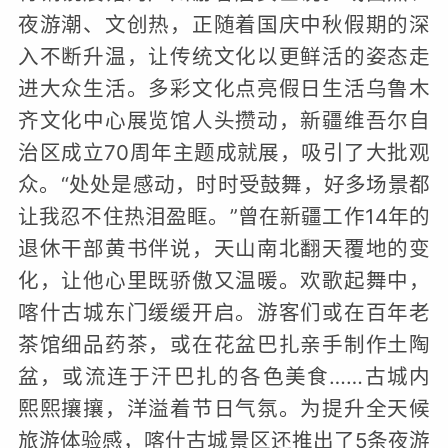
夜游潮、文创热，正随着国庆中秋假期的深
入不断升温，让传统文化以更鲜活的姿态走
进大众生活。多彩文化点亮假日生活乌鲁木
齐文化中心展览馆人头攒动，新疆维吾尔自
治区成立70周年主题成就展，吸引了大批观
众。“处处是感动，时时受鼓舞，好多场景都
让我忍不住热泪盈眶。”曾在新疆工作14年的
退休干部黄书伴说，天山南北翻天覆地的变
化，让他心里既骄傲又温暖。欢歌起舞中，
喀什古城东门缓缓开启。游客们或在百年老
茶馆细品药茶，或在花盆巴扎亲手制作土陶
盆，或流连于汗巴扎的各色美食……古城内
熙熙攘攘，洋溢着节日气氛。为提升全天候
旅游体验感，喀什古城景区还推出了5条夜游