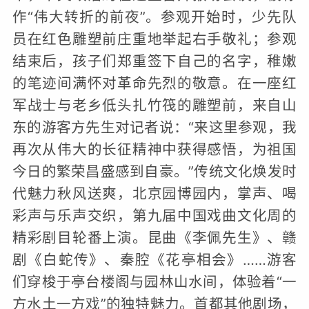
作“伟大转折的前夜”。参观开始时，少先队
员在红色雕塑前庄重地举起右手敬礼；参观
结束后，孩子们郑重签下自己的名字，稚嫩
的笔迹间满怀对革命先烈的敬意。在一座红
军战士与老乡低头扎竹筏的雕塑前，来自山
东的游客方先生对记者说：“来这里参观，我
再次从伟大的长征精神中获得感悟，为祖国
今日的繁荣昌盛感到自豪。”传统文化焕发时
代魅力秋风送爽，北京园博园内，掌声、喝
彩声与乐声交织，第九届中国戏曲文化周的
精彩剧目轮番上演。昆曲《李佩先生》、赣
剧《白蛇传》、秦腔《花亭相会》……游客
们穿梭于亭台楼阁与园林山水间，体验着“一
方水土一方戏”的独特魅力。首都其他剧场，