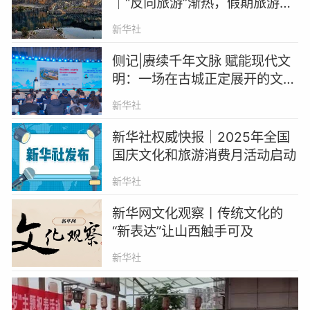
｜“反向旅游”渐热，假期旅游打
开新方式
新华社
侧记|赓续千年文脉 赋能现代文
明：一场在古城正定展开的文化
强国思想激荡
新华社
新华社权威快报｜2025年全国
国庆文化和旅游消费月活动启动
新华社
新华网文化观察丨传统文化的
“新表达”让山西触手可及
新华社