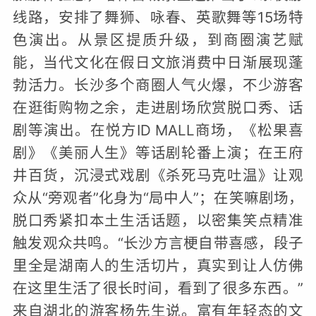
线路，安排了舞狮、咏春、英歌舞等15场特
色演出。从景区提质升级，到商圈演艺赋
能，当代文化在假日文旅消费中日渐展现蓬
勃活力。长沙多个商圈人气火爆，不少游客
在逛街购物之余，走进剧场欣赏脱口秀、话
剧等演出。在悦方ID MALL商场，《松果喜
剧》《美丽人生》等话剧轮番上演；在王府
井百货，沉浸式戏剧《杀死马克吐温》让观
众从“旁观者”化身为“局中人”；在笑嘛剧场，
脱口秀紧扣本土生活话题，以密集笑点精准
触发观众共鸣。“长沙方言梗自带喜感，段子
里全是湖南人的生活切片，真实到让人仿佛
在这里生活了很长时间，看到了很多东西。”
来自湖北的游客杨先生说。富有年轻态的文