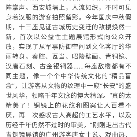
阵掌声。西安城墙上，人流如织，不时可见
身着汉服的游客拍照留影。今年国庆中秋假
期，十三座见证古城历史变迁的敌楼焕然一
新，首次以公益性主题展馆形式向公众开
放，实现了从军事防御空间到文化客厅的华
丽转身。秦腔、瓦当、昭陵壁画、青铜镜、
汉唐石刻、古金银铜器……每座敌楼都有不
同主题，像一个个中华传统文化的“精品盲
盒”，让游客从文物的纹理中一窥“长安”的盛
世风华，领略千年文脉的博大精深。“真的太
精美了！铜镜上的花纹和图案让人百看不
厌，再一次感叹古人高超的工艺水平，以及
历经千年仍然不过时的审美。”刚刚走出古代
青铜镜展馆的广州游客唐女士说。戏曲热、