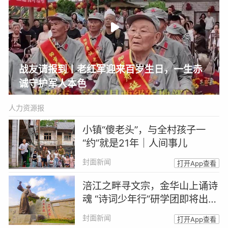
战友请报到丨老红军迎来百岁生日，一生赤
诚守护军人本色
人力资源报
小镇“傻老头”，与全村孩子一
“约”就是21年｜人间事儿
封面新闻
打开App查看
涪江之畔寻文宗，金华山上诵诗
魂 “诗词少年行”研学团即将出发
｜跟着诗词游四川
封面新闻
打开App查看