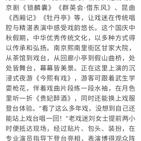
京剧《锁麟囊》《群英会·借东风》、昆曲
《西厢记》《牡丹亭》等，让戏迷在传统唱
腔与精湛表演中感受戏韵悠长。这个国庆中
秋假期，中华优秀传统文化，以多种方式得
以传承和弘扬。南京熙南里街区甘家大院，
从茶馆到戏台，从回廊小亭到假山曲桥，处
处皆舞台，幕幕皆美景。正在这里上演的沉
浸式夜游《今熙有戏》，游客可跟着武生学
耍枪花，伴着戏曲片段练一段水袖，在月色
里听一折《贵妃醉酒》，同时还能换上戏服
登台体验。“看了这么多年戏，没想到自己还
能站上戏台唱一回！”老戏迷刘女士提前两小
时便抵达现场，经过贴片、包头、装扮，在
专业演员指导下登台亮相，表演博得观众阵