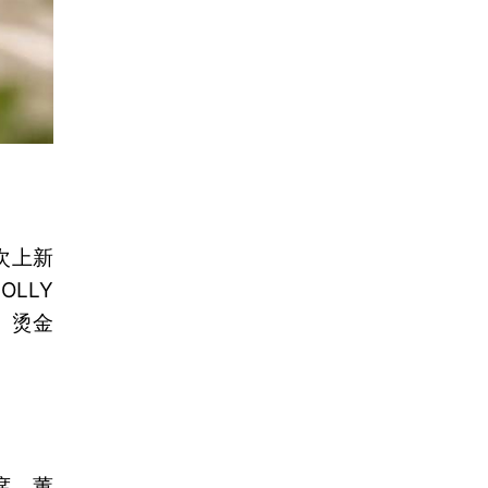
次上新
LLY
、烫金
席、董