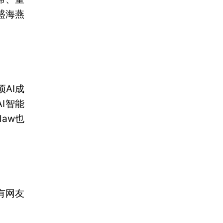
盛海燕
AI成
AI智能
law也
有网友