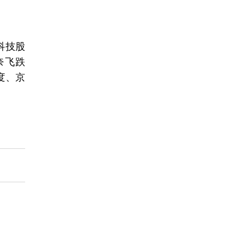
科技股
奈飞跌
度、京