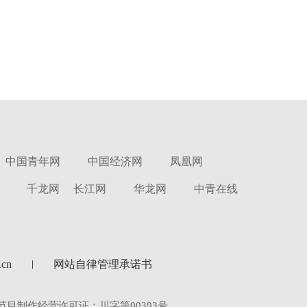
中国青年网
中国经济网
凤凰网
千龙网
长江网
华龙网
中青在线
cn
网站自律管理承诺书
节目制作经营许可证：川字第00393号