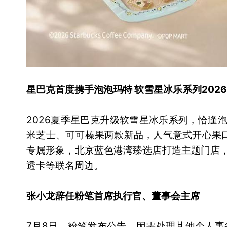
星巴克首度携手泡泡玛特 软雪星冰乐系列202
2026夏季星巴克升级软雪星冰乐系列，恰逢泡
米芝士、可可榛果两款新品，人气意式开心果口
专属形象，北京蓝色港湾臻选店打造主题门店，
透卡等联名周边。
张小龙辞任粉笔首席执行官、董事会主席
7月8日，粉笔发布公告，因需处理其他个人