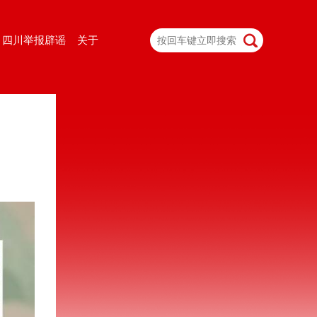
四川举报辟谣
关于