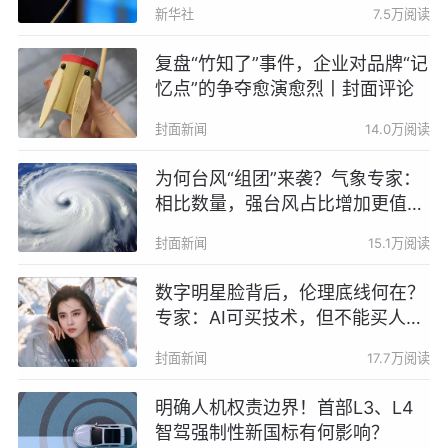
新华社
7.5万阅读
复盘“竹知了”事件，企业对品牌“记
忆点”的争夺愈演愈烈丨封面评论
封面新闻
14.0万阅读
为何台风“组团”来袭？气象专家：
相比数量，强台风占比增加更值得
关注
封面新闻
15.1万阅读
数字明星脸背后，伦理底线何在？
专家：AI可买技术，但不能买人格
丨AI明星脸来了②
封面新闻
17.7万阅读
明确人机权责边界！首部L3、L4
智驾强制性新国标有何影响？