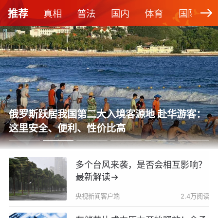
推荐
真相
普法
国内
体育
国际
俄罗斯跃居我国第二大入境客源地 赴华游客：
这里安全、便利、性价比高
多个台风来袭，是否会相互影响？
最新解读→
央视新闻客户端
2.4万阅读