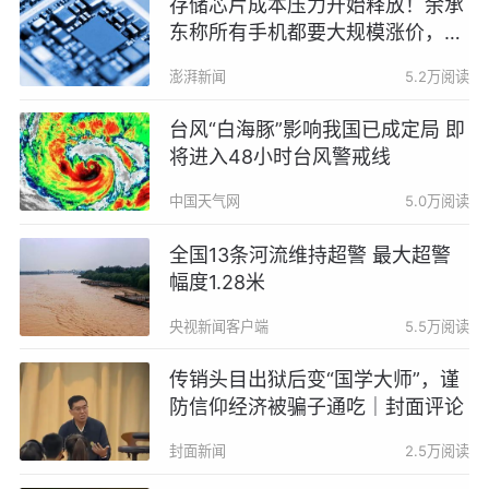
存储芯片成本压力开始释放！余承
东称所有手机都要大规模涨价，否
则就是亏损销售
澎湃新闻
5.2万阅读
台风“白海豚”影响我国已成定局 即
将进入48小时台风警戒线
中国天气网
5.0万阅读
全国13条河流维持超警 最大超警
幅度1.28米
央视新闻客户端
5.5万阅读
传销头目出狱后变“国学大师”，谨
防信仰经济被骗子通吃｜封面评论
封面新闻
2.5万阅读