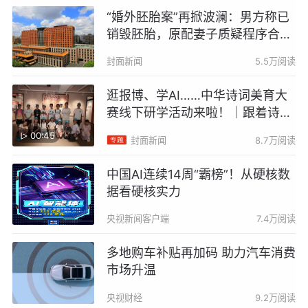
“婚外胚胎案”再掀波澜：男方称已
销毁胚胎，原配妻子质疑程序合法
性
封面新闻
5.5万阅读
逛报博、学AI……中华诗词美育大
赛线下研学活动来啦！｜跟着诗词
游四川
00:45
封面新闻
8.7万阅读
中国AI连续14周“霸榜”！从硬核数
据看硬核实力
央视新闻客户端
7.4万阅读
多地购车补贴再加码 助力汽车消费
市场升温
央视财经
9.2万阅读