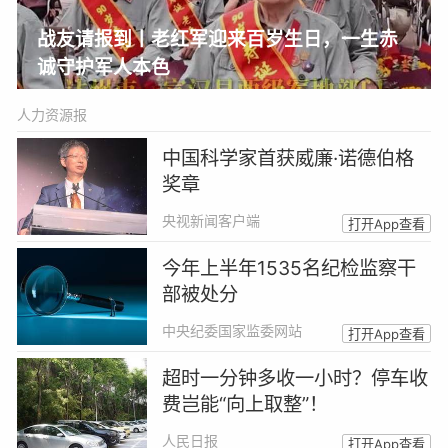
战友请报到丨老红军迎来百岁生日，一生赤
诚守护军人本色
人力资源报
中国科学家首获威廉·诺德伯格
奖章
央视新闻客户端
打开App查看
今年上半年1535名纪检监察干
部被处分
中央纪委国家监委网站
打开App查看
超时一分钟多收一小时？停车收
费岂能“向上取整”！
人民日报
打开App查看