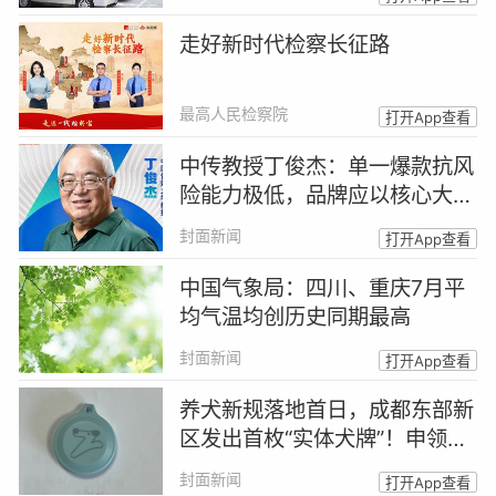
走好新时代检察长征路
最高人民检察院
打开App查看
中传教授丁俊杰：单一爆款抗风
险能力极低，品牌应以核心大单
品站稳用户心智 | 超品大师说
封面新闻
打开App查看
中国气象局：四川、重庆7月平
均气温均创历史同期最高
封面新闻
打开App查看
养犬新规落地首日，成都东部新
区发出首枚“实体犬牌”！申领
人：出于安全和规范考虑主动登
封面新闻
打开App查看
记｜封面头条