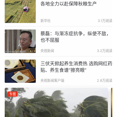
各地全力以赴保障秋粮生产
新华社
3.1万阅读
蔡磊：与渐冻症抗争，纵使不敌，
也不屈服
央视新闻
3.2万阅读
三伏天掀起养生消费热 选购网红药
贴、养生食谱“擦亮眼”
央视新闻客户端
2.8万阅读