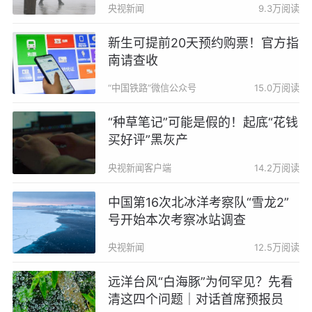
央视新闻
9.3万阅读
新生可提前20天预约购票！官方指
南请查收
“中国铁路”微信公众号
15.0万阅读
“种草笔记”可能是假的！起底“花钱
买好评”黑灰产
央视新闻客户端
14.2万阅读
中国第16次北冰洋考察队“雪龙2”
号开始本次考察冰站调查
央视新闻
12.5万阅读
远洋台风“白海豚”为何罕见？先看
清这四个问题｜对话首席预报员