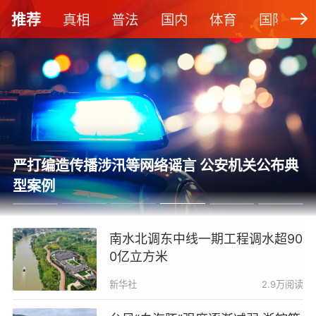
推荐
真相
普法
国内
体育
国际
严打编造传播涉汛等网络谣言 公安机关公布典
型案例
南水北调东中线一期工程调水超90
0亿立方米
新华社
2.9万阅读