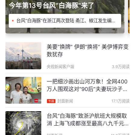
今年第13号台风“白海豚”来了
台风“白海豚”在浙江两次登陆 甬江、椒江发生编号
登
洪水
家
美要“换牌” 伊朗“换将” 美伊博弈变
数犹存
央视新闻客户端
3.9万阅读
一把细沙画出山河万象！全网400
万人围观这对“90后”夫妻玩沙子｜
闪闪发光的TA
封面新闻
17.1万阅读
台风“白海豚”致浙沪航班大规模取
消 上海飞成都涨至最高八九千元
多家航司出台免费退改政策