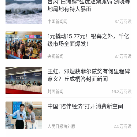
台风“白海豚”强度逐渐减弱 浙皖等
地局地有特大暴雨
中国新闻网
3.1万阅读
1元撬动15.77元！银幕之外，千亿
级市场全面爆发！
央视新闻
3.1万阅读
王虹、邓煜获菲尔兹奖有何里程碑
意义？丘成桐答封面新闻
封面新闻
16.3万阅读
中国“陪伴经济”打开消费新空间
人民日报海外版
2.5万阅读