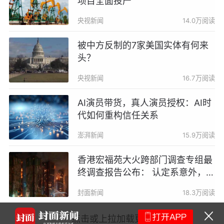
项目全面投产
央视新闻
14.0万阅读
被中方反制的7家美国实体有何来
头？
央视新闻
16.7万阅读
AI演员带货，真人演员授权：AI时
代如何重构信任关系
澎湃新闻
15.9万阅读
香港宏福苑大火跨部门调查专组最
终调查报告公布： 认定系意外，烟
头最可能为火源
封面新闻
18.3万阅读
“坐公交车走出大
点击或上拉加载更多
何在？｜天府新