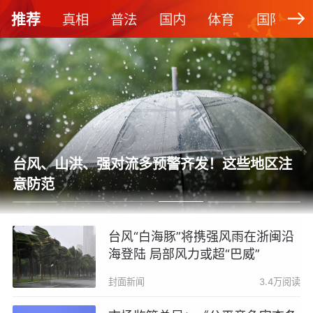
推荐
真相
普法
国内
体育
国际
台风、山洪、强对流多预警齐发！这些地区注
意防范
台风“白海豚”将携强风雨在浙闽沿
海登陆 局部风力或超“巴威”
封面新闻
3.4万阅读