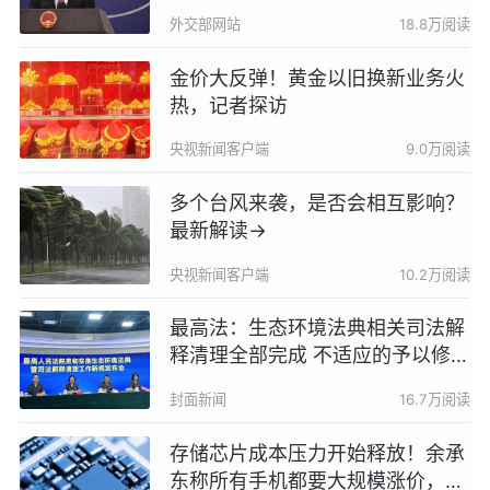
外交部网站
18.8万阅读
金价大反弹！黄金以旧换新业务火
热，记者探访
央视新闻客户端
9.0万阅读
多个台风来袭，是否会相互影响？
最新解读→
央视新闻客户端
10.2万阅读
最高法：生态环境法典相关司法解
释清理全部完成 不适应的予以修改
或废止
封面新闻
16.7万阅读
存储芯片成本压力开始释放！余承
东称所有手机都要大规模涨价，否