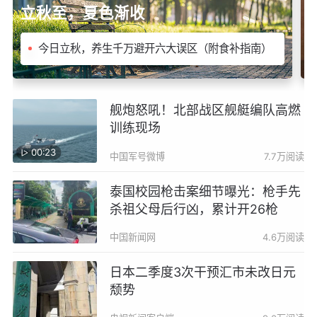
立秋至，夏色渐收
今日立秋，养生千万避开六大误区（附食补指南）
A
舰炮怒吼！北部战区舰艇编队高燃
训练现场
00:23
中国军号微博
7.7万阅读
泰国校园枪击案细节曝光：枪手先
杀祖父母后行凶，累计开26枪
中国新闻网
4.6万阅读
日本二季度3次干预汇市未改日元
颓势