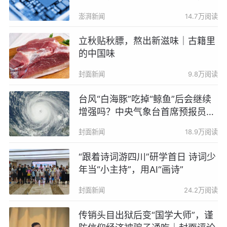
则就是亏损销售
澎湃新闻
14.7万阅读
立秋贴秋膘，熬出新滋味｜古籍里
的中国味
封面新闻
9.8万阅读
台风“白海豚”吃掉“鲸鱼”后会继续
增强吗？中央气象台首席预报员答
封面新闻
封面新闻
18.9万阅读
“跟着诗词游四川”研学首日 诗词少
年当“小主持”，用AI“画诗”
封面新闻
24.2万阅读
传销头目出狱后变“国学大师”，谨