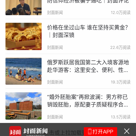
防信仰经济被骗子通吃｜封面评论
封面新闻
12.0万阅读
价格在坐过山车 谁在坚持买黄金？
｜封面深镜
封面新闻
22.6万阅读
俄罗斯跃居我国第二大入境客源地
赴华游客：这里安全、便利、性价
比高
封面新闻
19.3万阅读
“婚外胚胎案”再掀波澜：男方称已
销毁胚胎，原配妻子质疑程序合法
性
封面新闻
13.5万阅读
成都发布雷电黄
点击或上拉加载更多
市民出行注意防