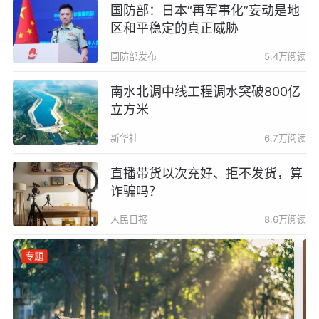
国防部：日本“再军事化”妄动是地
区和平稳定的真正威胁
国防部发布
5.4万阅读
南水北调中线工程调水突破800亿
立方米
新华社
6.7万阅读
直播带货以次充好、拒不发货，算
诈骗吗？
人民日报
8.6万阅读