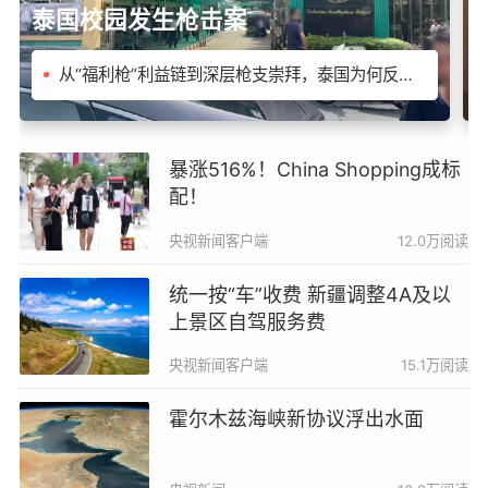
泰国校园发生枪击案
从“福利枪”利益链到深层枪支崇拜，泰国为何反复
总
上演枪击悲剧？
校
暴涨516%！China Shopping成标
配！
央视新闻客户端
12.0万阅读
统一按“车”收费 新疆调整4A及以
上景区自驾服务费
央视新闻客户端
15.1万阅读
霍尔木兹海峡新协议浮出水面