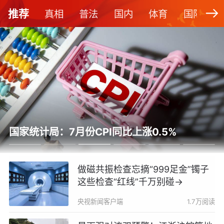
推荐
真相
普法
国内
体育
国际
国家统计局：7月份CPI同比上涨0.5%
做磁共振检查忘摘“999足金”镯子
这些检查“红线”千万别碰→
央视新闻客户端
1.7万阅读