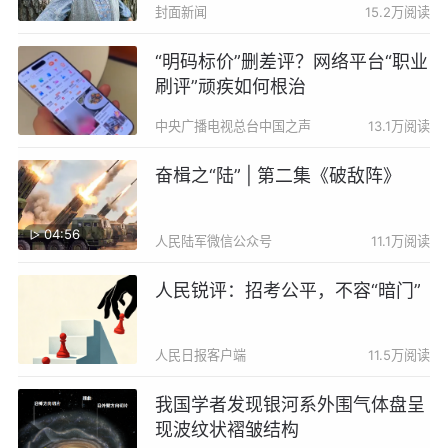
封面新闻
15.2万阅读
“明码标价”删差评？网络平台“职业
刷评”顽疾如何根治
中央广播电视总台中国之声
13.1万阅读
奋楫之“陆” | 第二集《破敌阵》
04:56
人民陆军微信公众号
11.1万阅读
人民锐评：招考公平，不容“暗门”
人民日报客户端
11.5万阅读
我国学者发现银河系外围气体盘呈
现波纹状褶皱结构