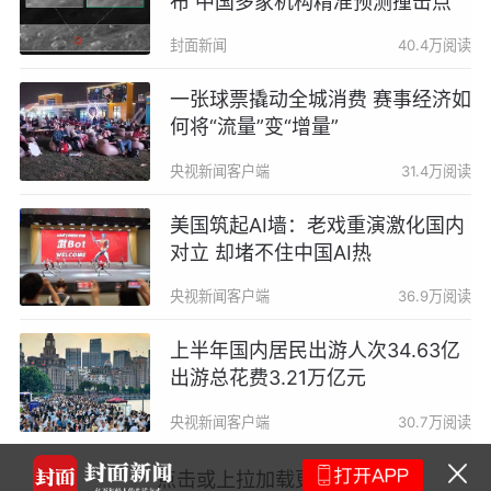
布 中国多家机构精准预测撞击点
封面新闻
40.4万阅读
一张球票撬动全城消费 赛事经济如
何将“流量”变“增量”
央视新闻客户端
31.4万阅读
美国筑起AI墙：老戏重演激化国内
对立 却堵不住中国AI热
央视新闻客户端
36.9万阅读
上半年国内居民出游人次34.63亿
出游总花费3.21万亿元
央视新闻客户端
30.7万阅读
市场监管总局完
点击或上拉加载更多
物油人工增香物