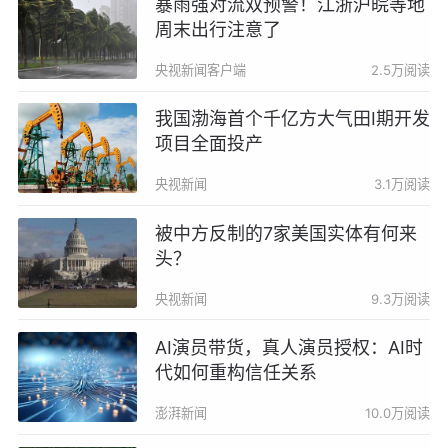
暴雨强对流双预警！江浙沪皖等地
周末出行注意了
央视新闻客户端
2.5万阅读
我国渤海首个千亿方大气田Ⅰ期开发
项目全面投产
央视新闻
3.1万阅读
被中方反制的7家美国实体有何来
头？
央视新闻
9.3万阅读
AI演员带货，真人演员授权：AI时
代如何重构信任关系
澎湃新闻
10.0万阅读