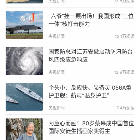
央视新闻
13.8万阅读
“六爷”挂一颗出场！我国形成“三位
一体”核打击能力
央视新闻
12.1万阅读
国家防总对江苏安徽启动防汛防台
风四级应急响应
央视新闻
12.9万阅读
个头小、反应快、装备灵 056A型
护卫舰：航母“贴身护卫”
央视新闻
7.4万阅读
为童心而画！80岁蔡皋成中国首位
国际安徒生插画家奖得主