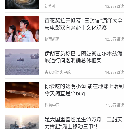
新华社
13.2万阅读
百花奖拉开帷幕 “三封信”演绎大众
与电影双向奔赴｜文化观察
封面新闻
12.5万阅读
伊朗官员称已与阿曼就霍尔木兹海
峡通行问题明确总体框架
央视新闻客户端
14.3万阅读
你爱吃的透明小鱼 能在地球上活到
今天简直是个bug
科普中国
11.3万阅读
是大国重器也是生命方舟，三船实
力撑起“海上移动三甲”！